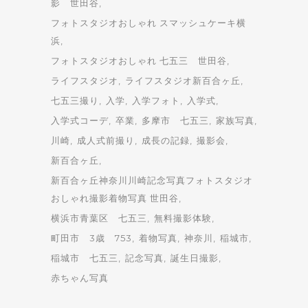
影 世田谷
フォトスタジオおしゃれ スマッシュケーキ横
浜
フォトスタジオおしゃれ 七五三 世田谷
ライフスタジオ
ライフスタジオ新百合ヶ丘
七五三撮り
入学
入学フォト
入学式
入学式コーデ
卒業
多摩市 七五三
家族写真
川崎
成人式前撮り
成長の記録
撮影会
新百合ヶ丘
新百合ヶ丘神奈川川崎記念写真フォトスタジオ
おしゃれ撮影着物写真 世田谷
横浜市青葉区 七五三
無料撮影体験
町田市 3歳 753
着物写真
神奈川
稲城市
稲城市 七五三
記念写真
誕生日撮影
赤ちゃん写真