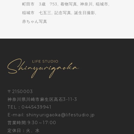
町田市 3歳 753
着物写真
神奈川
稲城市
稲城市 七五三
記念写真
誕生日撮影
赤ちゃん写真
〒2150003
神奈川県川崎市麻生区高石3-11-3
TEL：0445439941
E-mail:
shinyurigaoka@lifestudio.jp
営業時間:9:30～17:00
定休日：火、水