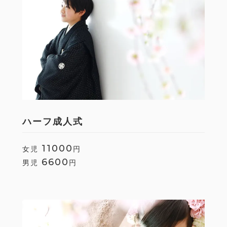
ハーフ成人式
11000
女児
円
6600
男児
円