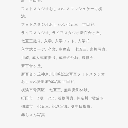
影 世田谷
フォトスタジオおしゃれ スマッシュケーキ横
浜
フォトスタジオおしゃれ 七五三 世田谷
ライフスタジオ
ライフスタジオ新百合ヶ丘
七五三撮り
入学
入学フォト
入学式
入学式コーデ
卒業
多摩市 七五三
家族写真
川崎
成人式前撮り
成長の記録
撮影会
新百合ヶ丘
新百合ヶ丘神奈川川崎記念写真フォトスタジオ
おしゃれ撮影着物写真 世田谷
横浜市青葉区 七五三
無料撮影体験
町田市 3歳 753
着物写真
神奈川
稲城市
稲城市 七五三
記念写真
誕生日撮影
赤ちゃん写真